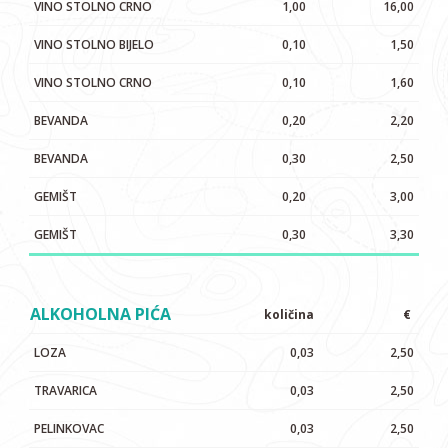
VINO STOLNO CRNO
1,00
16,00
VINO STOLNO BIJELO
0,10
1,50
VINO STOLNO CRNO
0,10
1,60
BEVANDA
0,20
2,20
BEVANDA
0,30
2,50
GEMIŠT
0,20
3,00
GEMIŠT
0,30
3,30
ALKOHOLNA PIĆA
količina
€
LOZA
0,03
2,50
TRAVARICA
0,03
2,50
PELINKOVAC
0,03
2,50