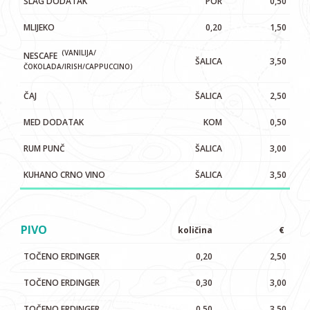
ŠLAG DODATAK
POR
0,50
MLIJEKO
0,20
1,50
(VANILIJA/
NESCAFE
ŠALICA
3,50
ČOKOLADA/IRISH/CAPPUCCINO)
ČAJ
ŠALICA
2,50
MED DODATAK
KOM
0,50
RUM PUNČ
ŠALICA
3,00
KUHANO CRNO VINO
ŠALICA
3,50
PIVO
količina
€
TOČENO ERDINGER
0,20
2,50
TOČENO ERDINGER
0,30
3,00
TOČENO ERDINGER
0,50
3,50