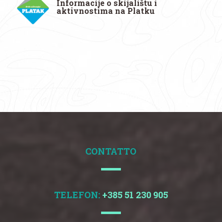
Informacije o skijalištu i
aktivnostima na Platku
CONTATTO
TELEFON:
+385 51 230 905