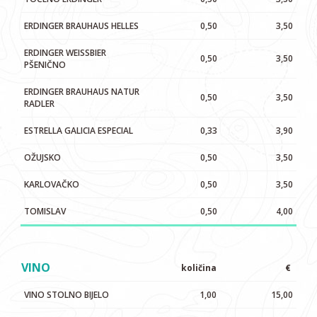
ERDINGER BRAUHAUS HELLES
0,50
3,50
ERDINGER WEISSBIER
0,50
3,50
PŠENIČNO
ERDINGER BRAUHAUS NATUR
0,50
3,50
RADLER
ESTRELLA GALICIA ESPECIAL
0,33
3,90
OŽUJSKO
0,50
3,50
KARLOVAČKO
0,50
3,50
TOMISLAV
0,50
4,00
VINO
količina
€
VINO STOLNO BIJELO
1,00
15,00