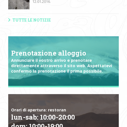
12.01.2016.
TUTTE LE NOTIZIE
Prenotazione alloggio
Annunciare il vostro arrivo e prenotare
direttamente attraverso il sito web. Aspettatevi
confermo la prenotazione il prima possibile.
Orari di apertura: restoran
lun-sab:
10:00
-
20:00
dom:
10:00
-
19:00