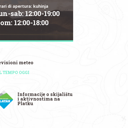
rari di apertura: kuhinja
un-sab:
12:00
-
19:00
dom:
12:00
-
18:00
evisioni meteo
L TEMPO OGGI
Informacije o skijalištu
i aktivnostima na
Platku