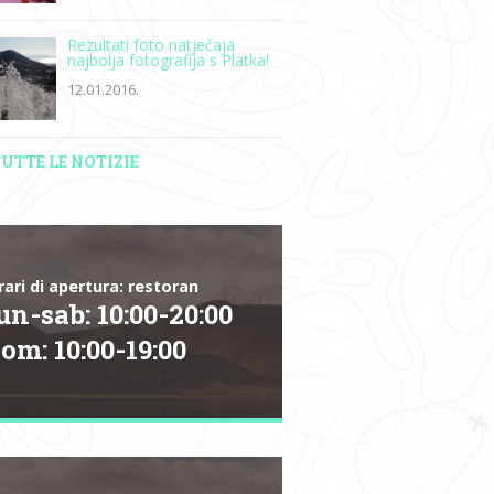
Rezultati foto natječaja
najbolja fotografija s Platka!
12.01.2016.
UTTE LE NOTIZIE
rari di apertura: restoran
un-sab:
10:00
-
20:00
dom:
10:00
-
19:00