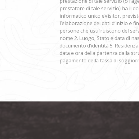
prestazione di tale servizio (o l’ag
prestatore di tale servizio) ha il 
informatico unico eVisitor, previst
l’elaborazione dei dati d’inizio e f
persone che usufruiscono del servi
nome 2. Luogo, Stato e data di nas
documento d’identità 5. Residenza (
data e ora della partenza dalla str
pagamento della tassa di soggiorn