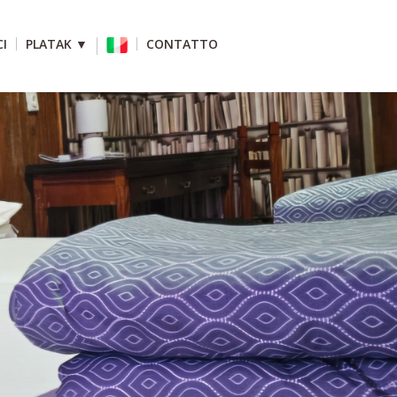
I
PLATAK ▼
CONTATTO