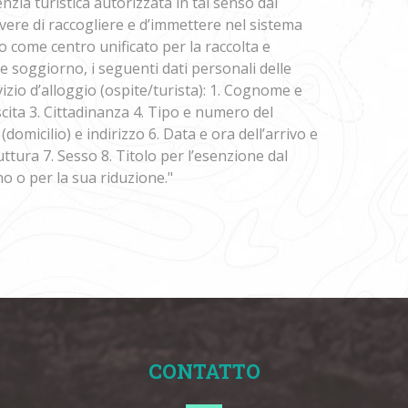
enzia turistica autorizzata in tal senso dal
dovere di raccogliere e d’immettere nel sistema
o come centro unificato per la raccolta e
ine soggiorno, i seguenti dati personali delle
zio d’alloggio (ospite/turista): 1. Cognome e
cita 3. Cittadinanza 4. Tipo e numero del
domicilio) e indirizzo 6. Data e ora dell’arrivo e
uttura 7. Sesso 8. Titolo per l’esenzione dal
o o per la sua riduzione."
CONTATTO