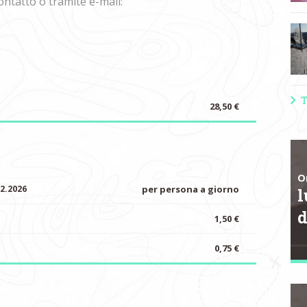
ontatto o tramite e-mail:
T
28,50 €
O
2.2026
per persona a giorno
l
1,50 €
0,75 €